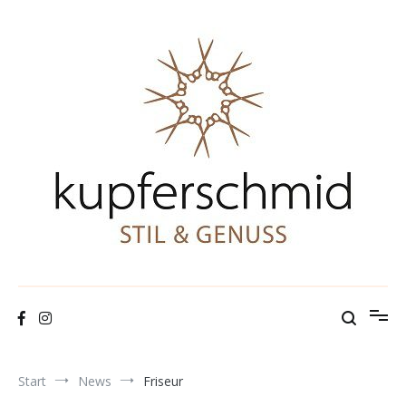
Zum
Inhalt
springen
Kupferschmid Stil & Genuss
Café und Friseur im Herzen von Pfullendorf
Start
News
Friseur